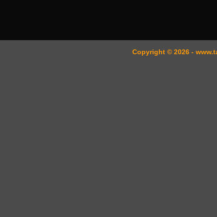
Copyright © 2026 - www.t