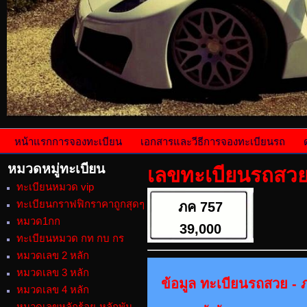
หน้าแรกการจองทะเบียน
เอกสารและวีธีการจองทะเบียนรถ
หมวดหมู่ทะเบียน
เลขทะเบียนรถสวย
ทะเบียนหมวด vip
ทะเบียนกราฟฟิกราคาถูกสุดๆ
ภค 757
หมวด1กก
39,000
ทะเบียนหมวด กท กบ กร
หมวดเลข 2 หลัก
หมวดเลข 3 หลัก
ข้อมูล ทะเบียนรถสวย - ภ
หมวดเลข 4 หลัก
หมวดเลขหลักร้อย-หลักพัน