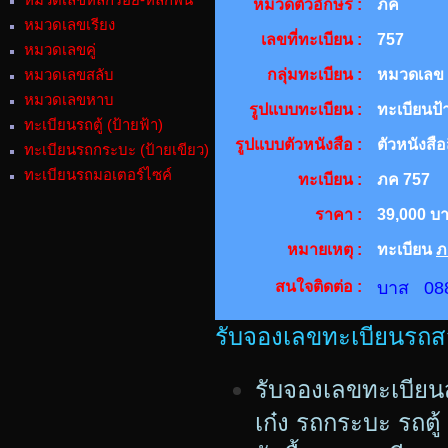
หมวดตัวอักษร :
ภค
หมวดเลขเรียง
เลขที่ทะเบียน :
757
หมวดเลขคู่
หมวดเลขสลับ
กลุ่มทะเบียน :
หมวดเลข 
หมวดเลขหาบ
รูปแบบทะเบียน :
ทะเบียนป
ทะเบียนรถตู้ (ป้ายฟ้า)
รูปแบบตัวหนังสือ :
ตัวหนังสือ
ทะเบียนรถกระบะ (ป้ายเขียว)
ทะเบียนรถมอเตอร์ไซค์
ทะเบียน :
ภค 757
ราคา :
39,000 บ
หมายเหตุ :
ทะเบียน
ภ
สนใจติดต่อ :
บาส 088
รับจองเลขทะเบียนรถสวย
รับจองเลขทะเบียน
เก๋ง รถกระบะ รถตู้