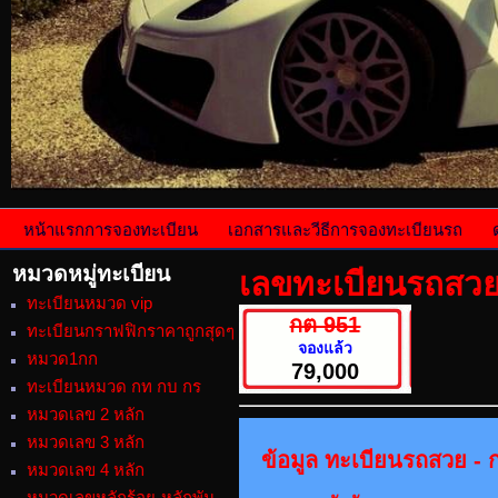
หน้าแรกการจองทะเบียน
เอกสารและวีธีการจองทะเบียนรถ
หมวดหมู่ทะเบียน
เลขทะเบียนรถสวย
ทะเบียนหมวด vip
กต 951
ทะเบียนกราฟฟิกราคาถูกสุดๆ
จองแล้ว
หมวด1กก
79,000
ทะเบียนหมวด กท กบ กร
หมวดเลข 2 หลัก
หมวดเลข 3 หลัก
ข้อมูล ทะเบียนรถสวย - ก
หมวดเลข 4 หลัก
หมวดเลขหลักร้อย-หลักพัน