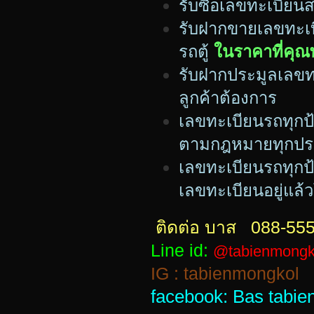
รับซื้อเลขทะเบีย
รับฝากขายเลขทะเบ
รถตู้
ในราคาที่คุ
รับฝากประมูลเลขท
ลูกค้าต้องการ
เลขทะเบียนรถทุกป้
ตามกฎหมายทุกปร
เลขทะเบียนร
ถทุกป
เลขทะเบียนอยู่แล้
ติดต่อ บาส 088-55
Line id:
@tabienmongk
IG : tabienmongkol
facebook: Bas tabi