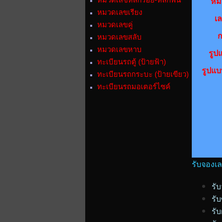
หม
หมวดเลขเรียง
เล
หมวดเลขคู่
ก
หมวดเลขสลับ
หมวดเลขหาบ
รูป
ทะเบียนรถตู้ (ป้ายฟ้า)
รูปแบ
ทะเบียนรถกระบะ (ป้ายเขียว)
ทะเบียนรถมอเตอร์ไซค์
รับจองเล
รั
รั
รั