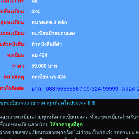
วดตัวอักษร :
ฉธ
ขที่ทะเบียน :
424
ลุ่มทะเบียน :
หมวดเลข 3 หลัก
แบบทะเบียน :
ทะเบียนป้ายขอบแดง
บตัวหนังสือ :
ตัวหนังสือสีดำ
ทะเบียน :
ฉธ 424
ราคา :
59,000 บาท
หมายเหตุ :
ทะเบียน
ฉธ 424
สนใจติดต่อ :
บาส 088-5555556 / 09-324-99999 ตลอด 2
ขทะเบียนรถสวย ราคาถูกที่สุดในประเทศ !!!!!!
บจองเลขทะเบียนสวยทุกชนิด ทะเบียนมงคล ทั้งเลขทะเบียนสำหรับรถ
บซื้อเลขทะเบียนสวยโดย
ให้ราคาสูงที่สุด
บฝากขายเลขทะเบียนรถสวยทุกชนิด ไม่ว่าจะเป็นรถเก๋ง รถกระบะ หร