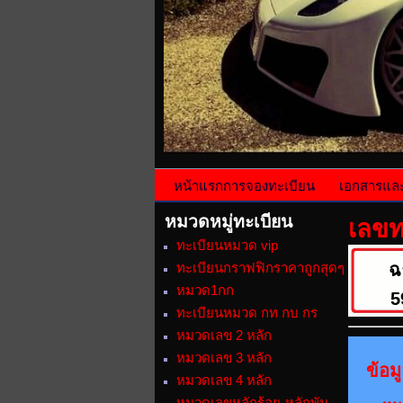
หน้าแรกการจองทะเบียน
เอกสารและ
หมวดหมู่ทะเบียน
เลขท
ทะเบียนหมวด vip
ทะเบียนกราฟฟิกราคาถูกสุดๆ
ฉ
หมวด1กก
5
ทะเบียนหมวด กท กบ กร
หมวดเลข 2 หลัก
หมวดเลข 3 หลัก
ข้อม
หมวดเลข 4 หลัก
หมวดเลขหลักร้อย-หลักพัน