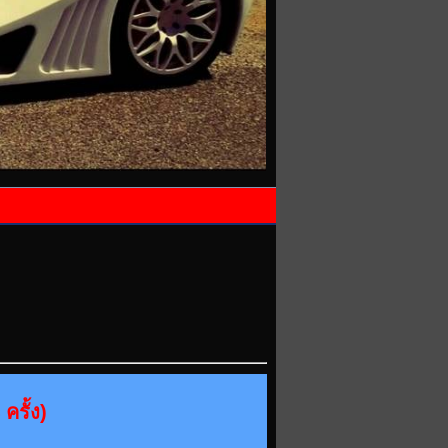
ครั้ง)