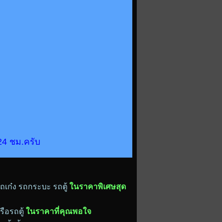
4 ชม.ครับ
เก๋ง รถกระบะ รถตู้
ในราคาพิเศษสุด
ือรถตู้
ในราคาที่คุณพอใจ