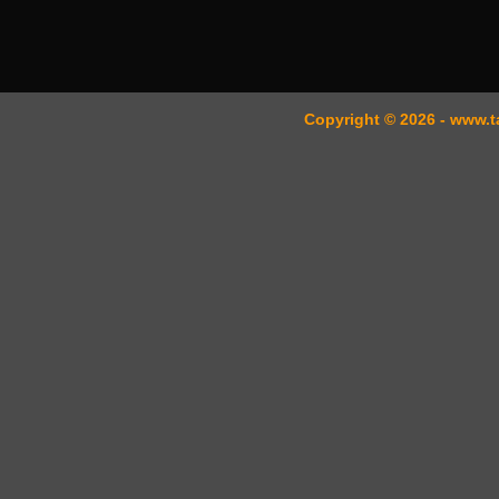
Copyright © 2026 - www.t