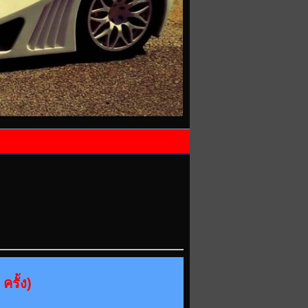
ครั้ง)