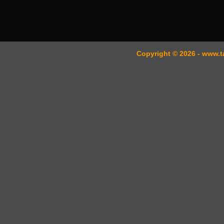
Copyright © 2026 - www.t