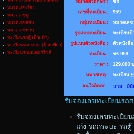
หมวดตัวอักษร :
ขธ
หมวดเลขเรียง
เลขที่ทะเบียน :
959
หมวดเลขคู่
หมวดเลขสลับ
กลุ่มทะเบียน :
หมวดเลข 
หมวดเลขหาบ
รูปแบบทะเบียน :
ทะเบียนป
ทะเบียนรถตู้ (ป้ายฟ้า)
รูปแบบตัวหนังสือ :
ตัวหนังสือ
ทะเบียนรถกระบะ (ป้ายเขียว)
ทะเบียนรถมอเตอร์ไซค์
ทะเบียน :
ขธ 959
ราคา :
129,000 
หมายเหตุ :
ทะเบียน
ข
สนใจติดต่อ :
บาส 088
รับจองเลขทะเบียนรถสวย
รับจองเลขทะเบียน
เก๋ง รถกระบะ รถตู้