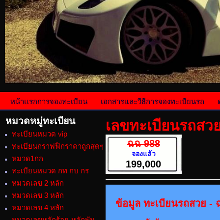
หน้าแรกการจองทะเบียน
เอกสารและวีธีการจองทะเบียนรถ
หมวดหมู่ทะเบียน
เลขทะเบียนรถสวย
ทะเบียนหมวด vip
ฉฉ 988
ทะเบียนกราฟฟิกราคาถูกสุดๆ
จองแล้ว
หมวด1กก
199,000
ทะเบียนหมวด กท กบ กร
หมวดเลข 2 หลัก
หมวดเลข 3 หลัก
ข้อมูล ทะเบียนรถสวย - ฉ
หมวดเลข 4 หลัก
หมวดเลขหลักร้อย-หลักพัน