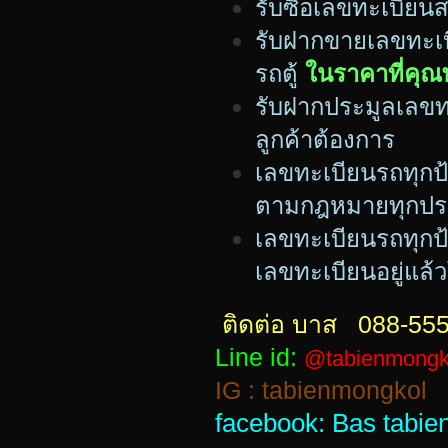
รับซื้อเลขทะเบีย
รับฝากขายเลขทะเบ
รถตู้
ในราคาที่คุ
รับฝากประมูลเลขท
ลูกค้าต้องการ
เลขทะเบียนรถทุกป้
ตามกฎหมายทุกปร
เลขทะเบียนร
ถทุกป
เลขทะเบียนอยู่แล้
ติดต่อ บาส 088-55
Line id:
@tabienmongk
IG : tabienmongkol
facebook: Bas tabi