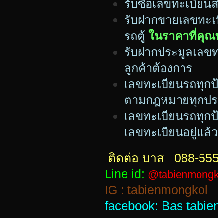
รับซื้อเลขทะเบีย
รับฝากขายเลขทะเบ
รถตู้
ในราคาที่คุ
รับฝากประมูลเลขท
ลูกค้าต้องการ
เลขทะเบียนรถทุกป้
ตามกฎหมายทุกปร
เลขทะเบียนร
ถทุกป
เลขทะเบียนอยู่แล้
ติดต่อ บาส 088-55
Line id:
@tabienmongk
IG : tabienmongkol
facebook: Bas tabi