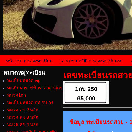
หน้าแรกการจองทะเบียน
เอกสารและวีธีการจองทะเบียนรถ
หมวดหมู่ทะเบียน
เลขทะเบียนรถสวย
ทะเบียนหมวด vip
ทะเบียนกราฟฟิกราคาถูกสุดๆ
1กบ 250
หมวด1กก
65,000
ทะเบียนหมวด กท กบ กร
หมวดเลข 2 หลัก
หมวดเลข 3 หลัก
ข้อมูล ทะเบียนรถสวย - 1
หมวดเลข 4 หลัก
หมวดเลขหลักร้อย-หลักพัน