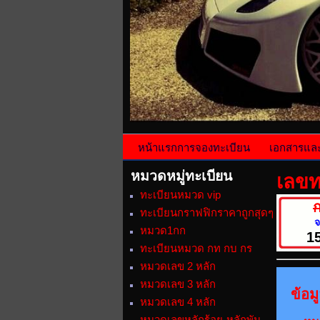
หน้าแรกการจองทะเบียน
เอกสารและ
หมวดหมู่ทะเบียน
เลขท
ทะเบียนหมวด vip
ทะเบียนกราฟฟิกราคาถูกสุดๆ
จ
หมวด1กก
1
ทะเบียนหมวด กท กบ กร
หมวดเลข 2 หลัก
หมวดเลข 3 หลัก
ข้อม
หมวดเลข 4 หลัก
หมวดเลขหลักร้อย-หลักพัน