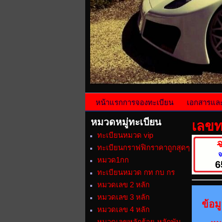
หน้าแรกการจองทะเบียน
เอกสารและ
หมวดหมู่ทะเบียน
เลขท
ทะเบียนหมวด vip
ทะเบียนกราฟฟิกราคาถูกสุดๆ
จ
หมวด1กก
6
ทะเบียนหมวด กท กบ กร
หมวดเลข 2 หลัก
หมวดเลข 3 หลัก
ข้อม
หมวดเลข 4 หลัก
หมวดเลขหลักร้อย-หลักพัน