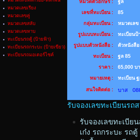
หมวดตัวอักษร :
ฐล
หมวดเลขเรียง
เลขที่ทะเบียน :
85
หมวดเลขคู่
หมวดเลขสลับ
กลุ่มทะเบียน :
หมวดเลข 
หมวดเลขหาบ
รูปแบบทะเบียน :
ทะเบียนป
ทะเบียนรถตู้ (ป้ายฟ้า)
รูปแบบตัวหนังสือ :
ตัวหนังสือ
ทะเบียนรถกระบะ (ป้ายเขียว)
ทะเบียนรถมอเตอร์ไซค์
ทะเบียน :
ฐล 85
ราคา :
65,000 บ
หมายเหตุ :
ทะเบียน
ฐ
สนใจติดต่อ :
บาส 088
รับจองเลขทะเบียนรถสวย
รับจองเลขทะเบียน
เก๋ง รถกระบะ รถตู้