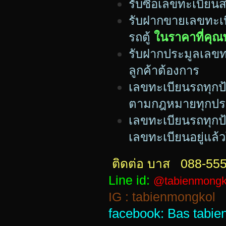
รับซื้อเลขทะเบีย
รับฝากขายเลขทะเบ
รถตู้
ในราคาที่คุ
รับฝากประมูลเลขท
ลูกค้าต้องการ
เลขทะเบียนรถทุกป้
ตามกฎหมายทุกปร
เลขทะเบียนร
ถทุกป
เลขทะเบียนอยู่แล้
ติดต่อ บาส 088-55
Line id:
@tabienmongk
IG : tabienmongkol
facebook: Bas tabi