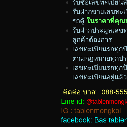
รับซื้อเลขทะเบีย
รับฝากขายเลขทะเบ
รถตู้
ในราคาที่คุ
รับฝากประมูลเลขท
ลูกค้าต้องการ
เลขทะเบียนรถทุกป้
ตามกฎหมายทุกปร
เลขทะเบียนร
ถทุกป
เลขทะเบียนอยู่แล้
ติดต่อ บาส 088-55
Line id:
@tabienmongk
IG : tabienmongkol
facebook: Bas tabi