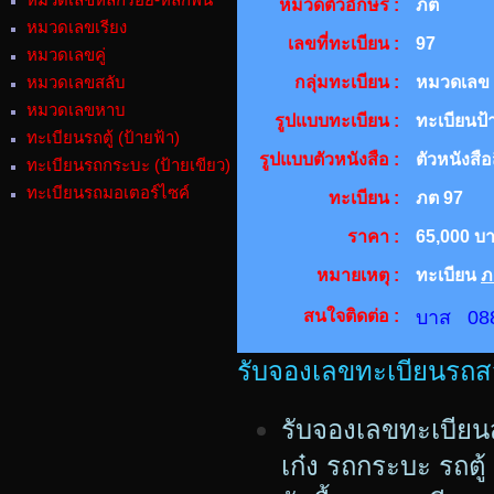
หมวดตัวอักษร :
ภต
หมวดเลขเรียง
เลขที่ทะเบียน :
97
หมวดเลขคู่
หมวดเลขสลับ
กลุ่มทะเบียน :
หมวดเลข 
หมวดเลขหาบ
รูปแบบทะเบียน :
ทะเบียนป
ทะเบียนรถตู้ (ป้ายฟ้า)
รูปแบบตัวหนังสือ :
ตัวหนังสือ
ทะเบียนรถกระบะ (ป้ายเขียว)
ทะเบียนรถมอเตอร์ไซค์
ทะเบียน :
ภต 97
ราคา :
65,000 บ
หมายเหตุ :
ทะเบียน
ภ
สนใจติดต่อ :
บาส 088
รับจองเลขทะเบียนรถสวย
รับจองเลขทะเบียน
เก๋ง รถกระบะ รถตู้