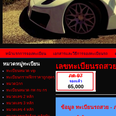
หน้าแรกการจองทะเบียน
เอกสารและวีธีการจองทะเบียนรถ
หมวดหมู่ทะเบียน
เลขทะเบียนรถสวย
ทะเบียนหมวด vip
ภต 97
ทะเบียนกราฟฟิกราคาถูกสุดๆ
จองแล้ว
หมวด1กก
65,000
ทะเบียนหมวด กท กบ กร
หมวดเลข 2 หลัก
หมวดเลข 3 หลัก
ข้อมูล ทะเบียนรถสวย - ภ
หมวดเลข 4 หลัก
หมวดเลขหลักร้อย-หลักพัน