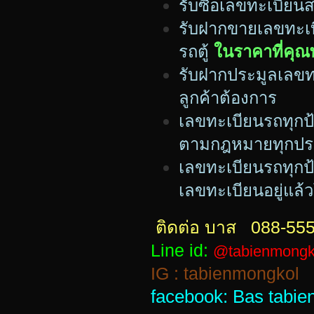
รับซื้อเลขทะเบีย
รับฝากขายเลขทะเบ
รถตู้
ในราคาที่คุ
รับฝากประมูลเลขท
ลูกค้าต้องการ
เลขทะเบียนรถทุกป้
ตามกฎหมายทุกปร
เลขทะเบียนร
ถทุกป
เลขทะเบียนอยู่แล้
ติดต่อ บาส 088-55
Line id:
@tabienmongk
IG : tabienmongkol
facebook: Bas tabi