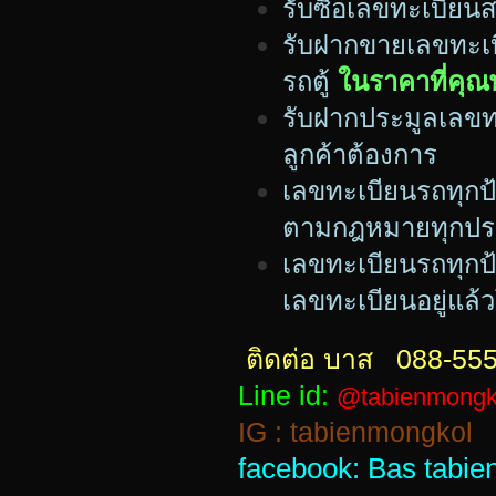
รับซื้อเลขทะเบีย
รับฝากขายเลขทะเบ
รถตู้
ในราคาที่คุ
รับฝากประมูลเลขท
ลูกค้าต้องการ
เลขทะเบียนรถทุกป้
ตามกฎหมายทุกปร
เลขทะเบียนร
ถทุกป
เลขทะเบียนอยู่แล้
ติดต่อ บาส 088-55
Line id:
@tabienmongk
IG : tabienmongkol
facebook: Bas tabi