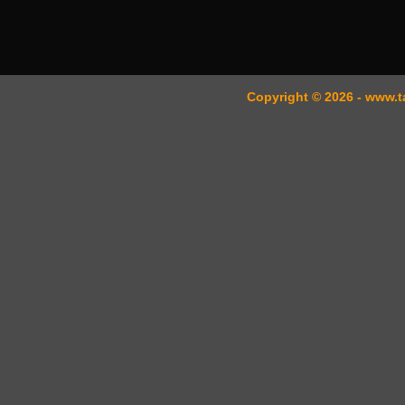
Copyright © 2026 - www.t