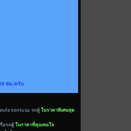
4 ชม.ครับ
เก๋ง รถกระบะ รถตู้
ในราคาพิเศษสุด
ือรถตู้
ในราคาที่คุณพอใจ