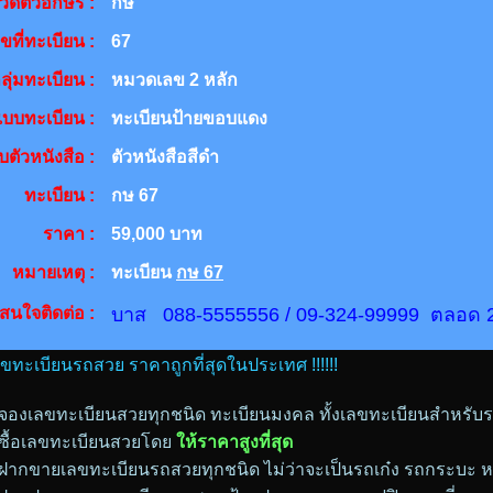
วดตัวอักษร :
กษ
ขที่ทะเบียน :
67
ลุ่มทะเบียน :
หมวดเลข 2 หลัก
แบบทะเบียน :
ทะเบียนป้ายขอบแดง
บตัวหนังสือ :
ตัวหนังสือสีดำ
ทะเบียน :
กษ 67
ราคา :
59,000 บาท
หมายเหตุ :
ทะเบียน
กษ 67
สนใจติดต่อ :
บาส 088-5555556 / 09-324-99999 ตลอด 2
ขทะเบียนรถสวย ราคาถูกที่สุดในประเทศ !!!!!!
บจองเลขทะเบียนสวยทุกชนิด ทะเบียนมงคล ทั้งเลขทะเบียนสำหรับรถ
บซื้อเลขทะเบียนสวยโดย
ให้ราคาสูงที่สุด
บฝากขายเลขทะเบียนรถสวยทุกชนิด ไม่ว่าจะเป็นรถเก๋ง รถกระบะ หร