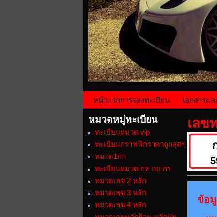
หน้าแรกการจองทะเบียน
เอกสารและ
หมวดหมู่ทะเบียน
เลขท
ทะเบียนหมวด vip
ทะเบียนกราฟฟิกราคาถูกสุดๆ
หมวด1กก
5
ทะเบียนหมวด กท กบ กร
หมวดเลข 2 หลัก
หมวดเลข 3 หลัก
ข้อม
หมวดเลข 4 หลัก
หมวดเลขหลักร้อย-หลักพัน