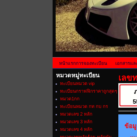
หน้าแรกการจองทะเบียน
เอกสารและ
หมวดหมู่ทะเบียน
เลขท
ทะเบียนหมวด vip
ทะเบียนกราฟฟิกราคาถูกสุดๆ
หมวด1กก
5
ทะเบียนหมวด กท กบ กร
หมวดเลข 2 หลัก
หมวดเลข 3 หลัก
ข้อม
หมวดเลข 4 หลัก
หมวดเลขหลักร้อย-หลักพัน