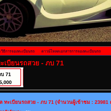
วีธีการจองทะเบียนรถ
ดาวน์โหลดเอกสารการจองทะเบียนรถ
ะเบียนรถสวย - ภบ 71
ภบ 71
5,000
ูล ทะเบียนรถสวย - ภบ 71 (จำนวนผู้เข้าชม : 23981 คร