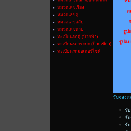
หม
หมวดเลขเรียง
เล
หมวดเลขคู่
ก
หมวดเลขสลับ
หมวดเลขหาบ
รูป
ทะเบียนรถตู้ (ป้ายฟ้า)
รูปแบ
ทะเบียนรถกระบะ (ป้ายเขียว)
ทะเบียนรถมอเตอร์ไซค์
รับจองเล
รั
รั
รั